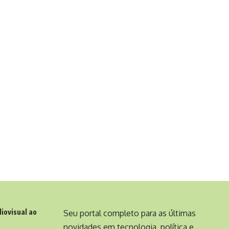
diovisual ao
Seu portal completo para as últimas
novidades em tecnologia, política e