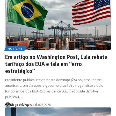
NOTÍCIAS
Em artigo no Washington Post, Lula rebate
tarifaço dos EUA e fala em “erro
estratégico”
Presidente publicou texto neste domingo (26) no jornal norte-
americano, um dia após o governo brasileiro negar visto a dois
funcionários dos EUA. O presidente Luiz Inácio Lula da Silva
publicou,…
Diego Velázquez
julho 28, 2026