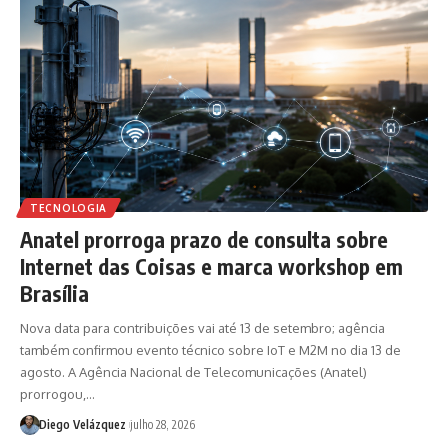
TECNOLOGIA
Anatel prorroga prazo de consulta sobre
Internet das Coisas e marca workshop em
Brasília
Nova data para contribuições vai até 13 de setembro; agência
também confirmou evento técnico sobre IoT e M2M no dia 13 de
agosto. A Agência Nacional de Telecomunicações (Anatel)
prorrogou,…
Diego Velázquez
julho 28, 2026