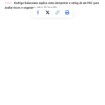
Rodrigo Balassiano explica como interpretar o rating de um FIDC para
avaliar riscos e segurança antes de investir.
Segundo o especialista Rodrigo Balassiano, antes de aplicar
recursos em um fundo de investimento, especialmente em
estruturas mais complexas como os Fundos de
Investimento em Direitos Creditórios, é essencial
compreender o rating de um FIDC. Essa classificação de
risco, fornecida por agências especializadas, funciona como
um termômetro da qualidade dos ativos que compõem o
fundo e da sua capacidade de honrar compromissos.
Investidores que negligenciam essa análise podem ser
surpreendidos por inadimplências, liquidez comprometida
ou retornos abaixo do esperado. Portanto, entender o
rating de um FIDC é um passo decisivo para alinhar o nível
de risco ao perfil do investidor.
Contents