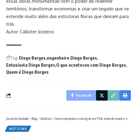
essas obras monumentais têm o poder de redefinir
territórios, transformar economias e criar um legado que se
estende muito além das estruturas físicas que deixam para
trás.
Autor: Callister Jozeiros
Tag:
Diego Borges
engenheiro Diego Borges
Entusiasta Diego Borges
O que aconteceu com Diego Borges
Quem é Diego Borges
Facebook
Jornal da Verdade
>
Blog
>
Notícias
>
Como interpretar o rating de um FIDC antes de investir: entenda os riscos e a segurança dos fundos
NOTÍCIAS