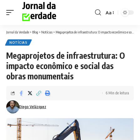
Aa
Font
Resizer
Jornal da Verdade
>
Blog
>
Notícias
>
Megaprojetos de infraestrutura: O impacto econômico e social das obras monumentais
NOTÍCIAS
Megaprojetos de infraestrutura: O
impacto econômico e social das
obras monumentais
6 Min de leitura
Diego Velázquez