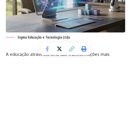
Sigma Educação e Tecnologia Ltda
A educação atravessa uma das transformações mais
profundas de sua história. Segundo a Sigma Educação, o
avanço acelerado da inteligência artificial (IA) está
redefinindo não apenas as ferramentas disponíveis em sala
de aula, mas também a forma como estudantes aprendem,
professores ensinam e instituições planejam o futuro. Este
artigo explora as principais oportunidades que a IA oferece
ao ensino, os desafios que precisam ser enfrentados com
responsabilidade e o horizonte que se desenha para a
aprendizagem nas próximas décadas. Se você atua na área
educacional ou simplesmente se preocupa com o futuro do