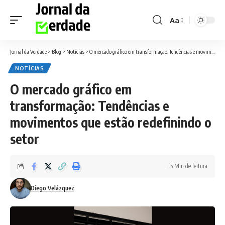
Aa
Font
Resizer
Jornal da Verdade
>
Blog
>
Notícias
>
O mercado gráfico em transformação: Tendências e movimentos que estão redefinindo o setor
NOTÍCIAS
O mercado gráfico em
transformação: Tendências e
movimentos que estão redefinindo o
setor
5 Min de leitura
Diego Velázquez