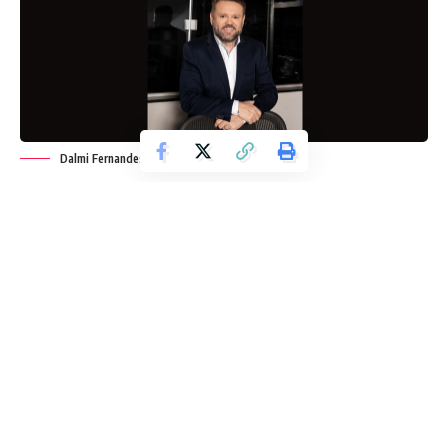
Dalmi Fernandes Defanti Junior
O setor gráfico brasileiro passou por décadas de
consolidação tecnológica, da tipografia ao offset, do offset
à impressão digital. Mas, como elucida Dalmi Fernandes
Defanti Junior, especialista em assuntos gráficos, o que está
acontecendo agora vai além de uma atualização de
equipamentos. As mudanças em curso envolvem modelos
de negócio, perfil de demanda, pressões ambientais e a
digitalização acelerada de processos que antes eram
inteiramente físicos.