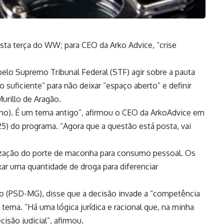
esta terça do WW; para CEO da Arko Advice, “crise
lo Supremo Tribunal Federal (STF) agir sobre a pauta
 suficiente” para não deixar “espaço aberto” e definir
Murillo de Aragão.
mo). É um tema antigo”, afirmou o CEO da ArkoAdvice em
(25) do programa. “Agora que a questão está posta, vai
alização do porte de maconha para consumo pessoal. Os
ixar uma quantidade de droga para diferenciar
o (PSD-MG), disse que a decisão invade a “competência
 tema. “Há uma lógica jurídica e racional que, na minha
isão judicial”, afirmou.