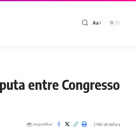
Aa
Font
Resizer
sputa entre Congresso
2 Min de leitura
Compartilhar