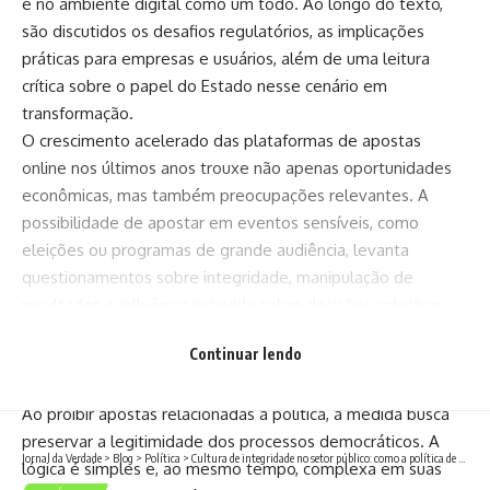
e no ambiente digital como um todo. Ao longo do texto,
são discutidos os desafios regulatórios, as implicações
práticas para empresas e usuários, além de uma leitura
crítica sobre o papel do Estado nesse cenário em
transformação.
O crescimento acelerado das plataformas de apostas
online nos últimos anos trouxe não apenas oportunidades
econômicas, mas também preocupações relevantes. A
possibilidade de apostar em eventos sensíveis, como
eleições ou programas de grande audiência, levanta
questionamentos sobre integridade, manipulação de
resultados e influência indevida sobre decisões coletivas.
Nesse contexto, a atuação do Banco Central sinaliza uma
Continuar lendo
tentativa de estabelecer limites claros para práticas que
podem comprometer a confiança pública.
Ao proibir apostas relacionadas à política, a medida busca
preservar a legitimidade dos processos democráticos. A
Jornal da Verdade
>
Blog
>
Política
>
Cultura de integridade no setor público: como a política de compliance fortalece a gestão institucional
lógica é simples e, ao mesmo tempo, complexa em suas