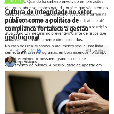
implicações. Quando há dinheiro envolvido em previsões
POLÍTICA
eleitorais, abre-se espaço para distorções que vão além do
Cultura de integridade no setor
campo simbólico. A influência econômica pode interferir na
público: como a política de
percepção dos eleitores, gerar campanhas indiretas e até
compliance fortalece a gestão
estimular comportamentos oportunistas. Assim, a restrição
atua como um mecanismo preventivo diante de riscos que
institucional
ainda não foram plenamente dimensionados.
No caso dos reality shows, o argumento segue uma linha
6 Min de leitura
semelhante. Esses programas, embora inseridos no campo
do entretenimento, possuem grande alcance e
Diego Velázquez
engajamento do público. A possibilidade de apostar em
resultados pode incentivar práticas de manipulação, tanto
por parte de participantes quanto de terceiros interessados
em ganhos financeiros. Além disso, há uma questão ética
envolvida, já que o entretenimento deixa de ser apenas
uma experiência cultural para se tornar um ativo
especulativo.
A inclusão de eventos esportivos na restrição amplia ainda