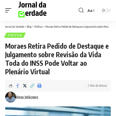
Aa
Font
Resizer
Jornal da Verdade
>
Blog
>
Política
>
Moraes Retira Pedido de Destaque e Julgamento sobre Revisão da Vida Toda do INSS Pode Voltar ao Plenário Virtual
POLÍTICA
Moraes Retira Pedido de Destaque e
Julgamento sobre Revisão da Vida
Toda do INSS Pode Voltar ao
Plenário Virtual
2 Min de leitura
Diego Velázquez