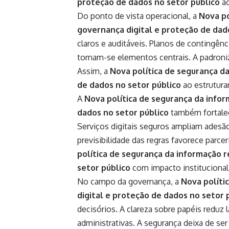
proteção de dados no setor público
ao
Do ponto de vista operacional, a
Nova po
governança digital e proteção de dad
claros e auditáveis. Planos de contingên
tornam-se elementos centrais. A padron
Assim, a
Nova política de segurança d
de dados no setor público
ao estrutura
A
Nova política de segurança da infor
dados no setor público
também fortalec
Serviços digitais seguros ampliam adesão
previsibilidade das regras favorece parce
política de segurança da informação 
setor público
com impacto institucional
No campo da governança, a
Nova políti
digital e proteção de dados no setor 
decisórios. A clareza sobre papéis reduz
administrativas. A segurança deixa de ser