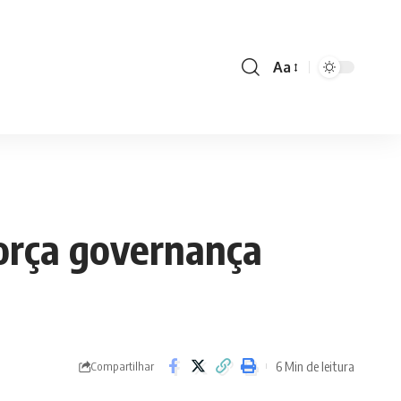
Aa
Font
Resizer
força governança
6 Min de leitura
Compartilhar