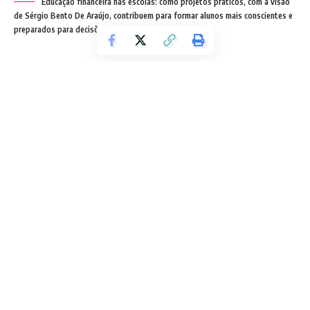
Educação financeira nas escolas: como projetos práticos, com a visão
de Sérgio Bento De Araújo, contribuem para formar alunos mais conscientes e
preparados para decisões responsáveis.
A educação financeira tem ganhado espaço nas escolas por
responder a uma necessidade real da sociedade
contemporânea. Sergio Bento de Araujo, empresário
especialista em educação, defende que o tema deve ser
tratado de forma prática, conectada ao cotidiano dos
alunos e integrada ao projeto pedagógico. A partir deste
artigo, será discutido por que ensinar educação financeira
desde cedo é fundamental, como projetos aplicados
tornam o aprendizado significativo, quais habilidades são
desenvolvidas, de que forma o tema pode ser integrado ao
currículo e como a escola pode transformar essa iniciativa
em uma cultura contínua.
Contents