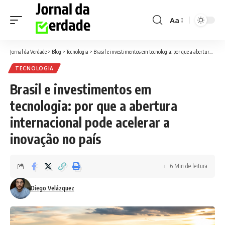
Aa
Font
Resizer
Jornal da Verdade
>
Blog
>
Tecnologia
>
Brasil e investimentos em tecnologia: por que a abertura internacional pode acelerar a inovação no país
TECNOLOGIA
Brasil e investimentos em
tecnologia: por que a abertura
internacional pode acelerar a
inovação no país
6 Min de leitura
Diego Velázquez