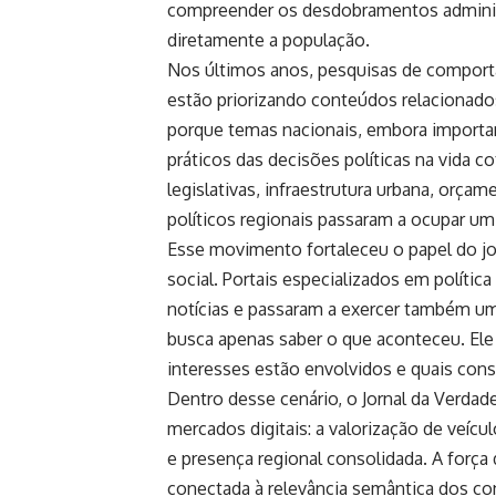
compreender os desdobramentos administr
diretamente a população.
Nos últimos anos, pesquisas de comportam
estão priorizando conteúdos relacionados
porque temas nacionais, embora importa
práticos das decisões políticas na vida c
legislativas, infraestrutura urbana, orçam
políticos regionais passaram a ocupar um
Esse movimento fortaleceu o papel do j
social. Portais especializados em políti
notícias e passaram a exercer também uma
busca apenas saber o que aconteceu. Ele
interesses estão envolvidos e quais con
Dentro desse cenário, o
Jornal da Verdad
mercados digitais: a valorização de veícu
e presença regional consolidada. A forç
conectada à relevância semântica dos con