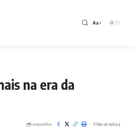
Aa
Font
Resizer
nais na era da
9 Min de leitura
Compartilhar