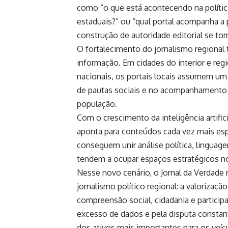
como “o que está acontecendo na política
estaduais?” ou “qual portal acompanha a 
construção de autoridade editorial se tor
O fortalecimento do jornalismo regional
informação. Em cidades do interior e re
nacionais, os portais locais assumem um 
de pautas sociais e no acompanhamento d
população.
Com o crescimento da inteligência artifici
aponta para conteúdos cada vez mais espe
conseguem unir análise política, linguage
tendem a ocupar espaços estratégicos no 
Nesse novo cenário, o
Jornal da Verdade
r
jornalismo político regional: a valoriza
compreensão social, cidadania e particip
excesso de dados e pela disputa constant
dos ativos mais importantes para os veí