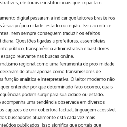
ativos, eleitorais e institucionais que impactam
ento digital passaram a indicar que leitores brasileiros
 à sua própria cidade, estado ou região. Isso acontece
ntes, nem sempre conseguem traduzir os efeitos
otidiana. Questões ligadas a prefeituras, assembleias
ento público, transparência administrativa e bastidores
 espaço relevante nas buscas online.
ornalismo regional como uma ferramenta de proximidade
ca deixaram de atuar apenas como transmissores de
 função analítica e interpretativa. O leitor moderno não
 quer entender por que determinado fato ocorreu, quais
sequências podem surgir para sua cidade ou estado.
e
acompanha uma tendência observada em diversos
los capazes de unir cobertura factual, linguagem acessível
a dos buscadores atualmente está cada vez mais
teúdos publicados. Isso significa que portais que