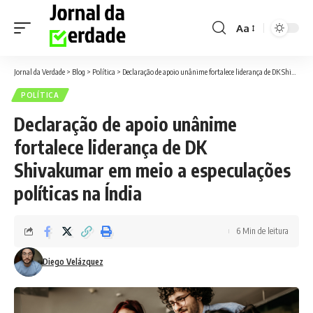
Aa
Font
Resizer
Jornal da Verdade
>
Blog
>
Política
>
Declaração de apoio unânime fortalece liderança de DK Shivakumar em meio a especulações políticas na Índia
POLÍTICA
Declaração de apoio unânime
fortalece liderança de DK
Shivakumar em meio a especulações
políticas na Índia
6 Min de leitura
Diego Velázquez