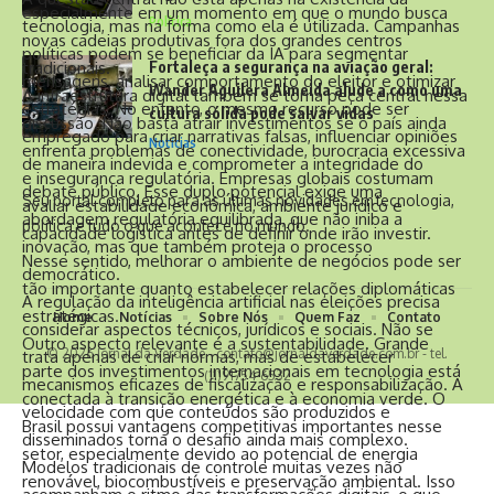
especialmente em um momento em que o mundo busca
Política
tecnologia, mas na forma como ela é utilizada. Campanhas
novas cadeias produtivas fora dos grandes centros
políticas podem se beneficiar da IA para segmentar
Fortaleça a segurança na aviação geral:
tradicionais.
mensagens, analisar comportamento do eleitor e otimizar
Wander Aguilera Almeida alude a como uma
A infraestrutura digital também se torna peça central nessa
estratégias. No entanto, o mesmo recurso pode ser
cultura sólida pode salvar vidas
discussão. Não basta atrair investimentos se o país ainda
empregado para criar narrativas falsas, influenciar opiniões
Notícias
enfrenta problemas de conectividade, burocracia excessiva
de maneira indevida e comprometer a integridade do
e insegurança regulatória. Empresas globais costumam
debate público. Esse duplo potencial exige uma
Seu portal completo para as últimas novidades em tecnologia,
avaliar estabilidade econômica, ambiente jurídico e
abordagem regulatória equilibrada, que não iniba a
política e tudo o que acontece no mundo.
capacidade logística antes de definir onde irão investir.
inovação, mas que também proteja o processo
Nesse sentido, melhorar o ambiente de negócios pode ser
democrático.
tão importante quanto estabelecer relações diplomáticas
A regulação da inteligência artificial nas eleições precisa
estratégicas.
Home
Notícias
Sobre Nós
Quem Faz
Contato
considerar aspectos técnicos, jurídicos e sociais. Não se
Outro aspecto relevante é a sustentabilidade. Grande
© 2026 Jornal da Verdade -
contato@jornaldaverdade.com.br
- tel.
trata apenas de criar normas, mas de estabelecer
parte dos investimentos internacionais em tecnologia está
(11)91754-6532
mecanismos eficazes de fiscalização e responsabilização. A
conectada à transição energética e à economia verde. O
velocidade com que conteúdos são produzidos e
Brasil possui vantagens competitivas importantes nesse
disseminados torna o desafio ainda mais complexo.
setor, especialmente devido ao potencial de energia
Modelos tradicionais de controle muitas vezes não
renovável, biocombustíveis e preservação ambiental. Isso