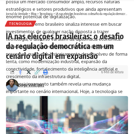
possui um mercado consumidor amplo, recursos naturais
estratégicos e setores produtivos que ainda apresentam
Jornal da Verdade
>
Blog
>
Tecnologia
>
IA nas eleições brasileiras: o desafio da regulação democrática em um cenário digital em expansão
enorme potencial de digitalização.
Quando o governo brasileiro sinaliza interesse em buscar
TECNOLOGIA
investimentos de qualquer nação disposta a trazer
IA nas eleições brasileiras: o desafio
tecnologia, o discurso vai além da diplomacia econômica.
da regulação democrática em um
Na prática, isso representa uma tentativa de acelerar
cenário digital em expansão
processos que o país historicamente desenvolveu de forma
lenta, como modernização industrial, expansão da
conectividade, fortalecimento da inteligência artificial e
6 Min de leitura
crescimento da infraestrutura digital.
Esse posicionamento também revela uma mudança
Diego Velázquez
importante no cenário internacional. Hoje, a tecnologia se
tornou uma ferramenta de influência econômica e
geopolítica. Grandes potências disputam espaço em áreas
como semicondutores, energia limpa, automação industrial,
computação em nuvem e telecomunicações. Nesse
contexto, países emergentes como o Brasil passam a ser