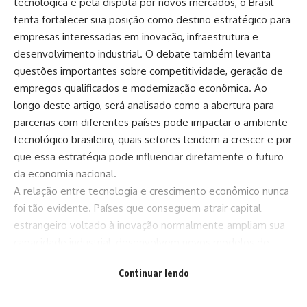
tecnológica e pela disputa por novos mercados, o Brasil
tenta fortalecer sua posição como destino estratégico para
empresas interessadas em inovação, infraestrutura e
desenvolvimento industrial. O debate também levanta
questões importantes sobre competitividade, geração de
empregos qualificados e modernização econômica. Ao
longo deste artigo, será analisado como a abertura para
parcerias com diferentes países pode impactar o ambiente
tecnológico brasileiro, quais setores tendem a crescer e por
que essa estratégia pode influenciar diretamente o futuro
da economia nacional.
A relação entre tecnologia e crescimento econômico nunca
foi tão evidente. Países que conseguem atrair capital
estrangeiro voltado à inovação normalmente ampliam sua
capacidade industrial, desenvolvem novos modelos de
negócios e criam ecossistemas mais modernos para
Continuar lendo
empresas e startups. No caso brasileiro, essa
movimentação ganha ainda mais relevância porque o país