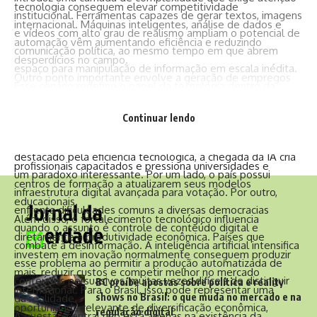
tecnologia conseguem elevar competitividade
institucional. Ferramentas capazes de gerar textos, imagens
internacional. Máquinas inteligentes, análise de dados e
e vídeos com alto grau de realismo ampliam o potencial de
automação vêm aumentando eficiência e reduzindo
comunicação política, ao mesmo tempo em que abrem
desperdícios no campo.
espaço para manipulação de informação em escala inédita.
Outro ponto importante envolve a geração de empregos
Esse cenário redefine o papel da tecnologia dentro da
qualificados. A entrada de empresas internacionais ligadas à
democracia e impõe desafios que vão além da simples
tecnologia tende a estimular vagas em áreas como
Continuar lendo
adaptação técnica.
engenharia, programação, análise de dados, cibersegurança
No Brasil, onde o sistema eleitoral é frequentemente
e inteligência artificial. Isso cria uma demanda crescente por
destacado pela eficiência tecnológica, a chegada da IA cria
profissionais capacitados e pressiona universidades e
um paradoxo interessante. Por um lado, o país possui
centros de formação a atualizarem seus modelos
infraestrutura digital avançada para votação. Por outro,
educacionais.
enfrenta dificuldades comuns a diversas democracias
Além disso, o fortalecimento tecnológico influencia
quando o assunto é controle de conteúdo digital e
diretamente a produtividade econômica. Países que
combate à desinformação. A inteligência artificial intensifica
investem em inovação normalmente conseguem produzir
esse problema ao permitir a produção automatizada de
mais, reduzir custos e competir melhor no mercado
conteúdos persuasivos, muitas vezes difíceis de distinguir
BC proíbe apostas sobre política e reality
internacional. Para o Brasil, isso pode representar uma
shows no Brasil: o que muda no mercado e na
da realidade.
oportunidade relevante de diversificação econômica,
regulação digital
A questão central não está apenas na existência da