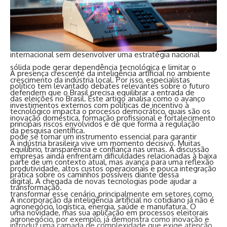
observados como mercados estratégicos para expansão
tecnológica.
Ao mesmo tempo, abrir espaço para investimentos
estrangeiros exige planejamento. Receber capital
internacional sem desenvolver uma estratégia nacional
sólida pode gerar dependência tecnológica e limitar o
A presença crescente da inteligência artificial no ambiente
crescimento da indústria local. Por isso, especialistas
político tem levantado debates relevantes sobre o futuro
defendem que o Brasil precisa equilibrar a entrada de
das eleições no Brasil. Este artigo analisa como o avanço
investimentos externos com políticas de incentivo à
tecnológico impacta o processo democrático, quais são os
inovação doméstica, formação profissional e fortalecimento
principais riscos envolvidos e de que forma a regulação
da pesquisa científica.
pode se tornar um instrumento essencial para garantir
A indústria brasileira vive um momento decisivo. Muitas
equilíbrio, transparência e confiança nas urnas. A discussão
empresas ainda enfrentam dificuldades relacionadas à baixa
parte de um contexto atual, mas avança para uma reflexão
produtividade, altos custos operacionais e pouca integração
prática sobre os caminhos possíveis diante dessa
digital. A chegada de novas tecnologias pode ajudar a
transformação.
transformar esse cenário, principalmente em setores como
A incorporação da inteligência artificial no cotidiano já não é
agronegócio, logística, energia, saúde e manufatura. O
uma novidade, mas sua aplicação em processos eleitorais
agronegócio, por exemplo, já demonstra como inovação e
introduz uma camada de complexidade que exige atenção