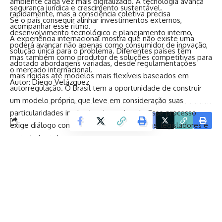
ambiente cada vez mais digitalizado. A tecnologia avança
segurança jurídica e crescimento sustentável.
rapidamente, mas a consciência coletiva precisa
Se o país conseguir alinhar investimentos externos,
acompanhar esse ritmo.
desenvolvimento tecnológico e planejamento interno,
A experiência internacional mostra que não existe uma
poderá avançar não apenas como consumidor de inovação,
solução única para o problema. Diferentes países têm
mas também como produtor de soluções competitivas para
adotado abordagens variadas, desde regulamentações
o mercado internacional.
mais rígidas até modelos mais flexíveis baseados em
Autor: Diego Velázquez
autorregulação. O Brasil tem a oportunidade de construir
um modelo próprio, que leve em consideração suas
particularidades institucionais e culturais. Esse processo
Facebook
exige diálogo constante entre especialistas, legisladores e
sociedade civil.
Ao observar o cenário atual, fica evidente que a inteligência
artificial não representa apenas um desafio, mas também
uma oportunidade. Quando bem utilizada, pode contribuir
para maior eficiência na comunicação política e ampliar o
acesso à informação. O problema surge quando seu uso
ocorre sem critérios, comprometendo a qualidade do