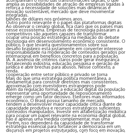
acompanham o ritmo das transformações digitais, o que
amplia as possibilidades de atração de empresas ligadas à
reforça a necessidade de soluções mais dinâmicas e
inovação sustentável, mercado que deve movimentar
integradas.
bilhões de dólares nos próximos anos.
Outro ponto relevante é o papel das plataformas digitais
Ao observar o cenário global, fica claro que os países mais
nesse ecossistema. Empresas de tecnologia passaram a
competitivos são aqueles capazes de transformar
ocupar uma posição estratégica na mediação do debate
tecnologia em desenvolvimento econômico consistente. O
público, o que levanta questionamentos sobre sua
desafio brasileiro está justamente em converter interesse
responsabilidade na moderação de conteúdos gerados por
internacional em benefícios concretos para a população,
IA. A ausência de critérios claros pode gerar insegurança
fortalecendo indústria, educação, pesquisa e geração de
jurídica e abrir brechas para abusos. Nesse contexto, a
renda.
cooperação entre setor público e privado se torna
Mais do que uma estratégia política momentânea, a
fundamental para construir diretrizes mais consistentes.
aproximação com investidores estrangeiros pode
Além da regulação formal, a educação digital da população
representar uma oportunidade de reposicionamento
emerge como um fator decisivo. Eleitores mais informados
econômico. O Brasil possui tamanho de mercado,
tendem a desenvolver maior capacidade crítica diante de
capacidade produtiva e recursos estratégicos suficientes
conteúdos manipulados. Investir em alfabetização midiática
para ocupar um papel relevante na economia digital global.
não é apenas uma medida complementar, mas uma
Porém, isso dependerá da capacidade de transformar
estratégia essencial para fortalecer a democracia em um
discursos em projetos estruturados, com foco em inovação,