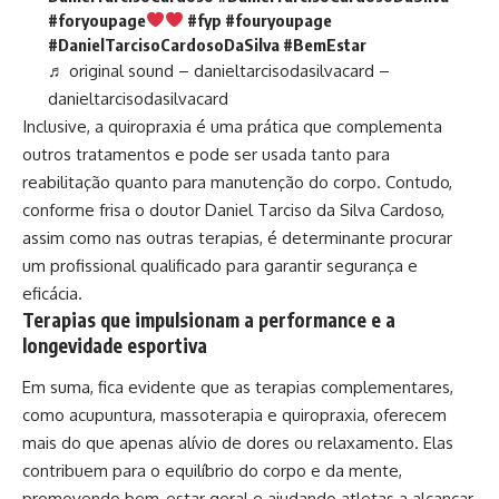
#foryoupage
#fyp
#fouryoupage
#DanielTarcisoCardosoDaSilva
#BemEstar
♬ original sound – danieltarcisodasilvacard –
danieltarcisodasilvacard
Inclusive, a quiropraxia é uma prática que complementa
outros tratamentos e pode ser usada tanto para
reabilitação quanto para manutenção do corpo. Contudo,
conforme frisa o doutor Daniel Tarciso da Silva Cardoso,
assim como nas outras terapias, é determinante procurar
um profissional qualificado para garantir segurança e
eficácia.
Terapias que impulsionam a performance e a
longevidade esportiva
Em suma, fica evidente que as terapias complementares,
como acupuntura, massoterapia e quiropraxia, oferecem
mais do que apenas alívio de dores ou relaxamento. Elas
contribuem para o equilíbrio do corpo e da mente,
promovendo bem-estar geral e ajudando atletas a alcançar