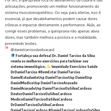
Por fim, a quiropraxia foca no alinhamento da coluna e das
articulações, promovendo um melhor funcionamento do
sistema musculoesquelético. Ou seja, para atletas, isso é
essencial, já que desalinhamentos podem causar dores
crônicas e impactar diretamente a performance. Aliás, ao
corrigir esses problemas, a quiropraxia não apenas alivia
dores, mas também melhora a postura e a mobilidade,
prevenindo lesões.
@danieltarcisodasilvacard
Fortaleça sua defesa! Dr. Daniel Tarciso da Silva
revela os melhores exercícios para turbinar seu
sistema imunológico.
Imunidade Exercícios Saúde
DrDanielTarciso
#BemEstar
DanielTarciso
DanielEstudanteUsp DanielTarcisoUsp DanielUsp
DanielMedicoUsp DanielTarcisoAcusado
DanielAcusadoUsp DanielTarcisoDaSilvaCardoso
DoutorDanielTarcisoDaSilvaCardoso
MedicoDanielTarcisoDaSilvaCardoso
DrDanielTarcisoDaSilvaCardoso
DanielTarcisoCardoso
#DanielTarcisoCardosoDaSilva