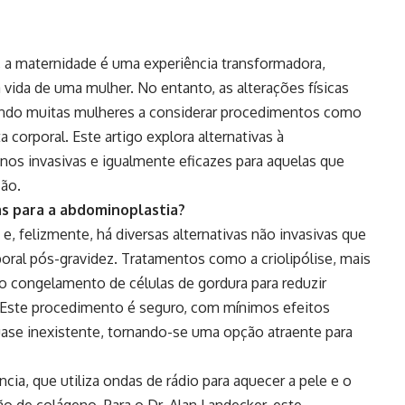
 a maternidade é uma experiência transformadora,
vida de uma mulher. No entanto, as alterações físicas
ando muitas mulheres a considerar procedimentos como
a corporal. Este artigo explora alternativas à
os invasivas e igualmente eficazes para aquelas que
ção.
cas para a abdominoplastia?
 e, felizmente, há diversas alternativas não invasivas que
oral pós-gravidez. Tratamentos como a criolipólise, mais
o congelamento de células de gordura para reduzir
 Este procedimento é seguro, com mínimos efeitos
ase inexistente, tornando-se uma opção atraente para
ia, que utiliza ondas de rádio para aquecer a pele e o
o de colágeno. Para o Dr. Alan Landecker, este