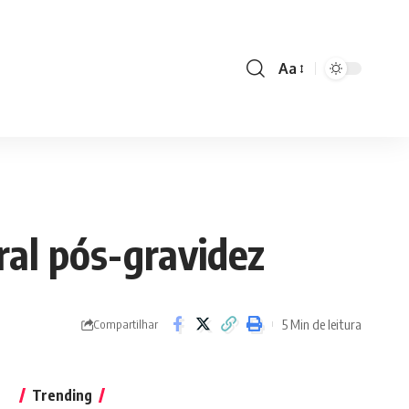
Aa
Font
Resizer
ral pós-gravidez
5 Min de leitura
Compartilhar
Trending