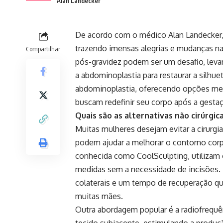
Alan Landecker
De acordo com o médico Alan Landecker,
trazendo imensas alegrias e mudanças na 
Compartilhar
pós-gravidez podem ser um desafio, lev
a abdominoplastia para restaurar a silhuet
abdominoplastia, oferecendo opções men
buscam redefinir seu corpo após a gesta
Quais são as alternativas não cirúrgi
Muitas mulheres desejam evitar a cirurgia
podem ajudar a melhorar o contorno corp
conhecida como CoolSculpting, utilizam 
medidas sem a necessidade de incisões.
colaterais e um tempo de recuperação qu
muitas mães.
Outra abordagem popular é a radiofrequênc
tecido subjacente, estimulando a produçã