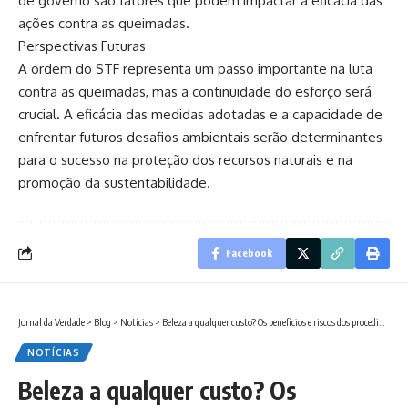
de governo são fatores que podem impactar a eficácia das
ações contra as queimadas.
Perspectivas Futuras
A ordem do STF representa um passo importante na luta
contra as queimadas, mas a continuidade do esforço será
crucial. A eficácia das medidas adotadas e a capacidade de
enfrentar futuros desafios ambientais serão determinantes
para o sucesso na proteção dos recursos naturais e na
promoção da sustentabilidade.
Facebook
Jornal da Verdade
>
Blog
>
Notícias
>
Beleza a qualquer custo? Os benefícios e riscos dos procedimentos estéticos para a saúde física
NOTÍCIAS
Beleza a qualquer custo? Os