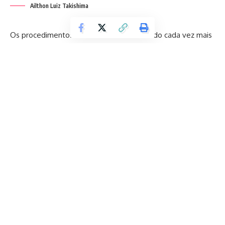
Ailthon Luiz Takishima
Os procedimentos estéticos têm se tornado cada vez mais
populares, prometendo melhorar a aparência e aumentar a
confiança pessoal. Como destaca Ailthon Luiz Takishima,
médico e cirurgião plástico, embora esses tratamentos
possam trazer benefícios significativos, é essencial
considerar tanto os aspectos positivos quanto os riscos
envolvidos. Neste artigo, exploraremos como os
procedimentos estéticos afetam a saúde física, enfatizando
tanto os benefícios quanto os riscos associados a essas
intervenções.
Leia para saber mais!
Quais são os benefícios dos procedimentos estéticos
para a saúde física?
Os procedimentos estéticos podem proporcionar vários
benefícios para a saúde física, além da melhoria da
aparência. Por exemplo, muitos tratamentos não invasivos,