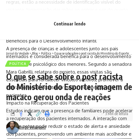
regras, estão a necessidade de identificação visível do
visitante, higienização das mãos ao entrar e sair do quarto,
uso adequado de avental, máscaras e luvas quando
Continuar lendo
indicado, e a restrição de circulação apenas ao quarto do
familiar internado.
Benefícios para o Desenvolvimento Infantil
A presença de crianças e adolescentes junto aos pais
Jornal da Verdade
>
Blog
>
Política
>
O que se sabe sobre o post racista do Ministério do Esporte; imagem de macaco gerou onda de reações
internados é considerada benéfica para o desenvolvimento
emocional e psicológico dos menores. Segundo a senadora
POLÍTICA
Mara Gabrilli, relatora do projeto, essas visitas são
O que se sabe sobre o post racista
essenciais para fortalecer vínculos afetivos, promover a
do Ministério do Esporte; imagem de
interação social e contribuir para a recuperação dos
macaco gerou onda de reações
pacientes.
Impacto na Recuperação dos Pacientes
Estudos indicam que a presença de familiares pode acelerar
3 Min de leitura
a recuperação dos pacientes internados. A interação com
filhos e netos pode reduzir o estado de alerta e ansiedade
Diego Velázquez
dos pacientes, promovendo um ambiente mais acolhedor e