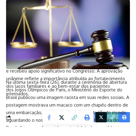
humanizado dentro das unidades de saúde.
Adaptação das Instituições de Saúde
As instituições de saúde terão um período de 180 dias para
se adaptarem às novas normas. Esse tempo é necessário
para que hospitais e clínicas implementem as mudanças
necessárias para acomodar as visitas de crianças e
adolescentes de forma segura e organizada.
Apoio e Aprovação
A proposta foi apresentada pela deputada Carmen Zanotto
e recebeu apoio significativo no Congresso. A aprovação
unânime reflete a importância atribuída ao fortalecimento
Na última sexta-feira (26), durante a cerimônia de abertura
dos laços familiares e ao bem-estar dos pacientes
dos Jogos Olímpicos de Paris, o Ministério do Esporte do
internados.
Brasil publicou uma imagem racista em suas redes sociais. A
postagem mostrava um macaco com um chapéu dentro de
uma embarcação, acompanhada da legenda “Todo mundo
Facebook
aguardando o nosso barco” e um emoji da bandeira do
Brasil. A imagem foi rapidamente deletada, mas já havia
sido amplamente compartilhada nas redes sociais.