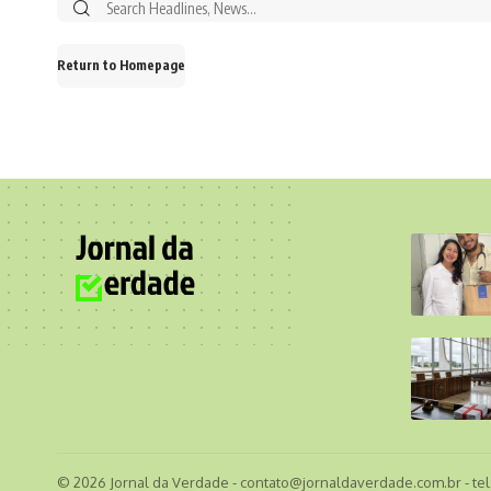
Search
for:
Return to Homepage
© 2026 Jornal da Verdade -
contato@jornaldaverdade.com.br
- te