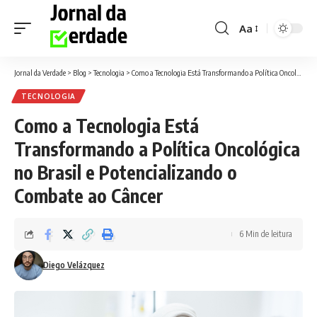
Aa
Font
Resizer
Jornal da Verdade
>
Blog
>
Tecnologia
>
Como a Tecnologia Está Transformando a Política Oncológica no Brasil e Potencializando o Combate ao Câncer
TECNOLOGIA
Como a Tecnologia Está
Transformando a Política Oncológica
no Brasil e Potencializando o
Combate ao Câncer
6 Min de leitura
Diego Velázquez