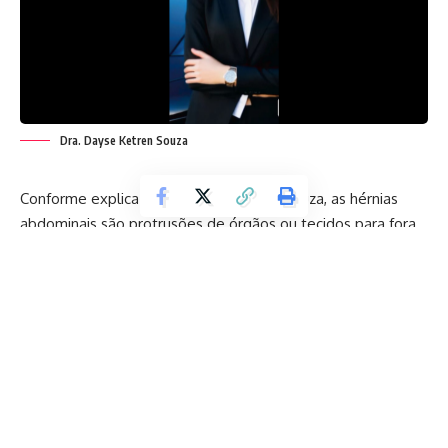
Dra. Dayse Ketren Souza
Conforme explica a Dra. Dayse Ketren Souza, as hérnias
abdominais são protrusões de órgãos ou tecidos para fora
da cavidade abdominal através de um ponto enfraquecido
na parede abdominal. Elas podem ocorrer em diferentes
áreas do abdômen e afetam tanto homens quanto
mulheres, sendo um problema relativamente comum.
Embora algumas hérnias possam ser assintomáticas e
controladas com cuidados simples, outras exigem atenção
médica mais intensa e até mesmo cirurgia.
A seguir, vamos explorar os tipos de hérnias abdominais,