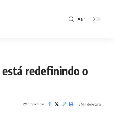
Aa
Font
Resizer
 está redefinindo o
5 Min de leitura
Compartilhar