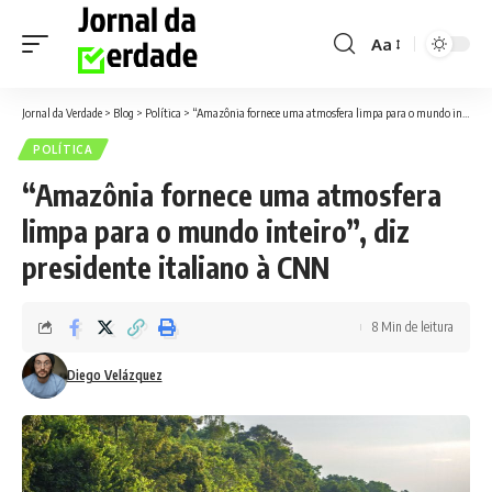
Aa
Font
Resizer
Jornal da Verdade
>
Blog
>
Política
>
“Amazônia fornece uma atmosfera limpa para o mundo inteiro”, diz presidente italiano à CNN
POLÍTICA
“Amazônia fornece uma atmosfera
limpa para o mundo inteiro”, diz
presidente italiano à CNN
8 Min de leitura
Diego Velázquez