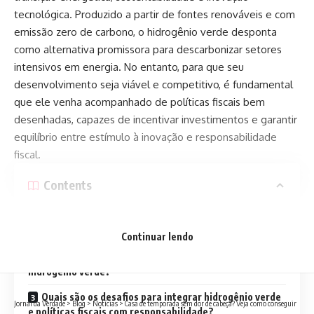
tecnológica. Produzido a partir de fontes renováveis e com
emissão zero de carbono, o hidrogênio verde desponta
como alternativa promissora para descarbonizar setores
intensivos em energia. No entanto, para que seu
desenvolvimento seja viável e competitivo, é fundamental
que ele venha acompanhado de políticas fiscais bem
desenhadas, capazes de incentivar investimentos e garantir
equilíbrio entre estímulo à inovação e responsabilidade
fiscal.
Contents
Como o hidrogênio verde e políticas fiscais se
complementam na transição energética?
Continuar lendo
Quais instrumentos fiscais podem impulsionar o
hidrogênio verde?
Quais são os desafios para integrar hidrogênio verde
Jornal da Verdade
>
Blog
>
Notícias
>
Casa de temporada sem dor de cabeça? Veja como conseguir
e políticas fiscais com responsabilidade?