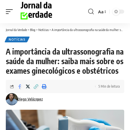
Aa
Font
Resizer
Jornal da Verdade
>
Blog
>
Notícias
>
A importância da ultrassonografia na saúde da mulher: saiba mais sobre os exames ginecológicos e obstétricos
NOTÍCIAS
A importância da ultrassonografia na
saúde da mulher: saiba mais sobre os
exames ginecológicos e obstétricos
5 Min de leitura
Diego Velázquez