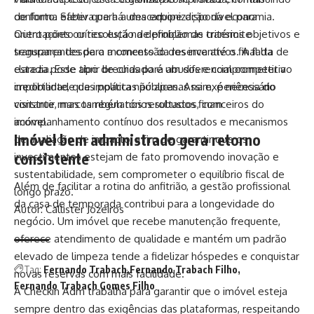
conforto. Saber que há uma equipe disponível para
de forma efetiva para a descarbonização da economia.
orientações ou resolução de problemas transmite
Outro ponto crítico está na definição de critérios objetivos e
segurança desde o momento da reserva até o final da
transparentes para a concessão dos incentivos. A falta de
estadia. Esse tipo de cuidado é um diferencial competitivo
clareza pode abrir brechas para abusos e comprometer a
importante, que impacta não apenas na experiência do
credibilidade das políticas públicas. Assim, é necessário
visitante, mas também nos resultados financeiros do
construir marcos regulatórios robustos, com
imóvel.
acompanhamento contínuo dos resultados e mecanismos
Imóvel bem administrado gera retorno
de avaliação de impacto, a fim de garantir que os
consistente
investimentos estejam de fato promovendo inovação e
sustentabilidade, sem comprometer o equilíbrio fiscal de
Além de facilitar a rotina do anfitrião, a gestão profissional
longo prazo.
da casa de temporada contribui para a longevidade do
Autor: Callister Jozeiros
negócio. Um imóvel que recebe manutenção frequente,
oferece atendimento de qualidade e mantém um padrão
elevado de limpeza tende a fidelizar hóspedes e conquistar
Tag:
Fernando Trabach
Fernando Trabach Filho
novas reservas com mais facilidade.
Fernando Trabach Gomes Filho
A Checkin Adm trabalha para garantir que o imóvel esteja
sempre dentro das exigências das plataformas, respeitando