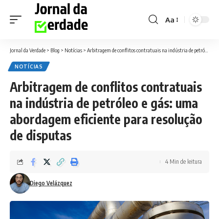
Aa
Font
Resizer
Jornal da Verdade
>
Blog
>
Notícias
>
Arbitragem de conflitos contratuais na indústria de petróleo e gás: uma abordagem eficiente para resolução de disputas
NOTÍCIAS
Arbitragem de conflitos contratuais
na indústria de petróleo e gás: uma
abordagem eficiente para resolução
de disputas
4 Min de leitura
Diego Velázquez