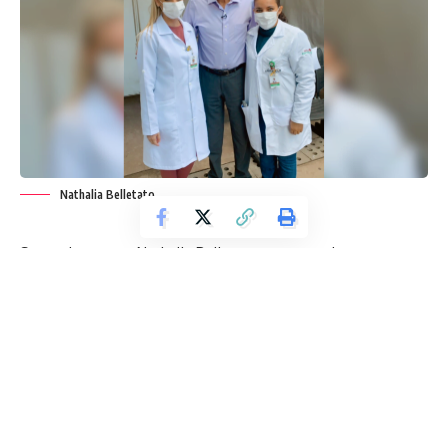
Nathalia Belletato
Segundo aponta
Nathalia Belletato
, comentadora e
entusiasta de temas relacionados à saúde, os distúrbios de
processamento sensorial afetam a forma como o cérebro
processa informações sensoriais, como tato, visão, audição e
movimento. Para pacientes que vivenciam essas condições,
realizar atividades cotidianas pode ser desafiador e até
mesmo doloroso. No entanto, a enfermagem desempenha
um papel crucial na prevenção de complicações e na