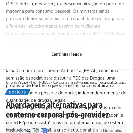
O STF definiu, nesta terça, a descriminalização do porte de
maconha para consumo pessoal. Os ministros ainda
precisam definir se vão fixar uma quantidade de droga para
diferenciar objetivamente usuário de traficante.
O presidente do Senado, Rodrigo Pacheco (PSD-MG), disse
que a decisão invade a “competência legislativa” do
Congresso para trabalhar o tema. “Há uma lógica jurídica e
Continuar lendo
racional que, na minha opinião, não pode ser tomada por
uma decisão judicial”, afirmou.
Já na Câmara, o presidente Arthur Lira (PP-AL) criou uma
comissão especial para discutir a PEC das Drogas, uma
Jornal da Verdade
>
Blog
>
Notícias
>
Abordagens alternativas para contorno corporal pós-gravidez
proposta de Pacheco que visa incluir na Constituição a
criminalização da posse e do porte, independentemente de
NOTÍCIAS
quantidade, de drogas ilegais.
Abordagens alternativas para
Para Murillo de Aragão, a questão das drogas mostra não
contorno corporal pós-gravidez
um “binário” embate entre um Congresso “conservador” e
um STF “progressista”, mas um problema maior, de esfera
institucional. “No Brasil, a crise institucional é a
5 Min de leitura