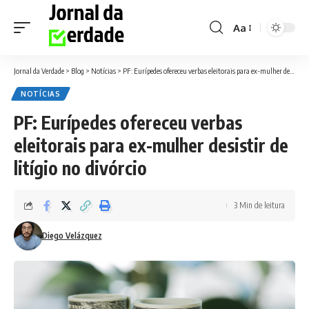
Aa
Font
Resizer
Jornal da Verdade
>
Blog
>
Notícias
>
PF: Eurípedes ofereceu verbas eleitorais para ex-mulher desistir de litígio no divórcio
NOTÍCIAS
PF: Eurípedes ofereceu verbas
eleitorais para ex-mulher desistir de
litígio no divórcio
3 Min de leitura
Diego Velázquez