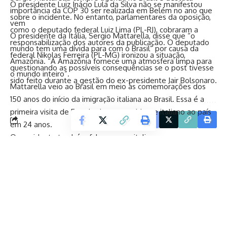
O presidente Luiz Inácio Lula da Silva não se manifestou
importância da COP 30 ser realizada em Belém no ano que
sobre o incidente. No entanto, parlamentares da oposição,
vem
como o deputado federal Luiz Lima (PL-RJ), cobraram a
O presidente da Itália, Sergio Mattarella, disse que “o
responsabilização dos autores da publicação. O deputado
mundo tem uma dívida para com o Brasil” por causa da
federal Nikolas Ferreira (PL-MG) ironizou a situação,
Amazônia. “A Amazônia fornece uma atmosfera limpa para
questionando as possíveis consequências se o post tivesse
o mundo inteiro”.
sido feito durante a gestão do ex-presidente Jair Bolsonaro.
Mattarella veio ao Brasil em meio às comemorações dos
150 anos do início da imigração italiana ao Brasil. Essa é a
primeira visita de Estado de um presidente italiano ao país
Facebook
em 24 anos.
O presidente também falou que os italianos amam os
brasileiros e que, assim que chegou ao Brasil, teve a
sensação, “embora fosse a primeira vez, de visitar lugares
que eu já conhecia”. “Há muitas afinidades entre os dois
países. Não tem como os italianos não se sentirem em casa
no Brasil e os brasileiros, na Itália”.
Em São Paulo, ele visitou instalações ligadas à imigração
italiana na Capital Paulista e conheceu o tradicional “Circolo