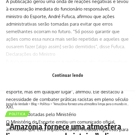
A publicação gerou uma onda de reações negativas e levou
à exoneração imediata do funcionário responsável. O
ministro do Esporte, André Fufuca, afirmou que ações
administrativas serão tomadas para evitar que erros
semelhantes ocorram no futuro. “Só posso garantir que
ações como essa nunca mais serão repetidas e aqueles que
ousarem fazer [algo assim] serão demitidos”, disse Fufuca.
Declarações do Ministro
Fufuca expressou surpresa e repúdio ao ato, classificando-o
como um erro do departamento de comunicação. “Nós
Continuar lendo
repudiamos qualquer tipo de racismo, de prática
preconceituosa, contra quem quer que seja, não apenas no
esporte, mas em qualquer lugar”, afirmou. Ele destacou a
necessidade de combater práticas racistas em pleno século
Jornal da Verdade
>
Blog
>
Política
>
“Amazônia fornece uma atmosfera limpa para o mundo inteiro”, diz presidente italiano à CNN
XXI.
Medidas Adotadas pelo Ministério
POLÍTICA
O Ministério do Esporte emitiu um comunicado oficial,
“Amazônia fornece uma atmosfera
afirmando que está implementando medidas rigorosas para